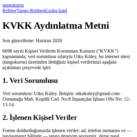
tango
kursu
Rehber
Tango Rehberi
Gruba katıl
KVKK Aydınlatma Metni
Son güncelleme:
Haziran 2026
6698 sayılı Kişisel Verilerin Korunması Kanunu (“KVKK”)
kapsamında, veri sorumlusu sıfatıyla
Utku Küley
, bu internet sitesi
(tangokursu) üzerinden ilettiğiniz kişisel verilerinizi aşağıda
açıklanan çerçevede işler.
1. Veri Sorumlusu
Veri sorumlusu:
Utku Küley
. İletişim:
utkukuley@gmail.com
·
Osmanağa Mah. Kuşdili Cad. No:8 İnşaatçılar İşhanı Ofis No: 12-
13-14
.
2. İşlenen Kişisel Veriler
Formu doldurduğunuzda işlenen veriler: ad, telefon numarası ve —
paylaşmanız hâlinde — tango deneyim seviyeniz, derse nasıl