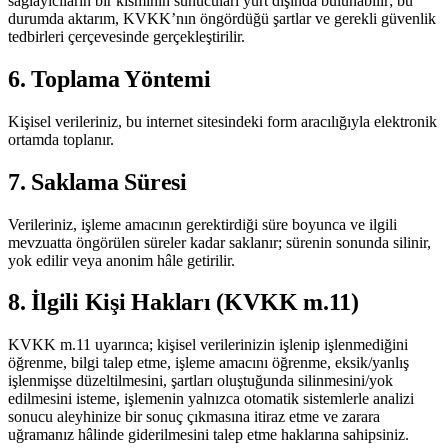
sağlayıcıların bir kısmının sunucuları yurt dışında bulunabilir; bu
durumda aktarım, KVKK’nın öngördüğü şartlar ve gerekli güvenlik
tedbirleri çerçevesinde gerçekleştirilir.
6. Toplama Yöntemi
Kişisel verileriniz, bu internet sitesindeki form aracılığıyla elektronik
ortamda toplanır.
7. Saklama Süresi
Verileriniz, işleme amacının gerektirdiği süre boyunca ve ilgili
mevzuatta öngörülen süreler kadar saklanır; sürenin sonunda silinir,
yok edilir veya anonim hâle getirilir.
8. İlgili Kişi Hakları (KVKK m.11)
KVKK m.11 uyarınca; kişisel verilerinizin işlenip işlenmediğini
öğrenme, bilgi talep etme, işleme amacını öğrenme, eksik/yanlış
işlenmişse düzeltilmesini, şartları oluştuğunda silinmesini/yok
edilmesini isteme, işlemenin yalnızca otomatik sistemlerle analizi
sonucu aleyhinize bir sonuç çıkmasına itiraz etme ve zarara
uğramanız hâlinde giderilmesini talep etme haklarına sahipsiniz.